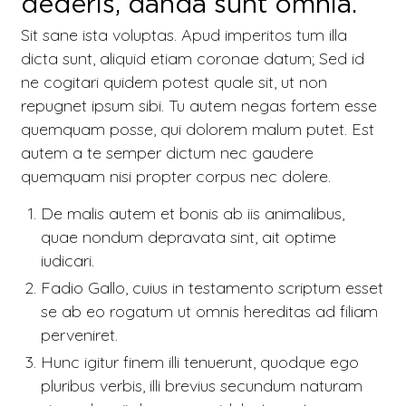
dederis, danda sunt omnia.
Sit sane ista voluptas.
Apud imperitos tum illa
dicta sunt, aliquid etiam coronae datum; Sed id
ne cogitari quidem potest quale sit, ut non
repugnet ipsum sibi. Tu autem negas fortem esse
quemquam posse, qui dolorem malum putet. Est
autem a te semper dictum nec gaudere
quemquam nisi propter corpus nec dolere.
De malis autem et bonis ab iis animalibus,
quae nondum depravata sint, ait optime
iudicari.
Fadio Gallo, cuius in testamento scriptum esset
se ab eo rogatum ut omnis hereditas ad filiam
perveniret.
Hunc igitur finem illi tenuerunt, quodque ego
pluribus verbis, illi brevius secundum naturam