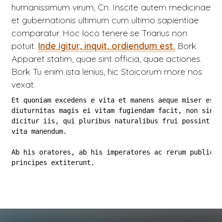
humanissimum virum, Cn. Inscite autem medicinae
et gubernationis ultimum cum ultimo sapientiae
comparatur. Hoc loco tenere se Triarius non
potuit.
Inde igitur, inquit, ordiendum est.
Bork
Apparet statim, quae sint officia, quae actiones.
Bork
Tu enim ista lenius, hic Stoicorum more nos
vexat.
Et quoniam excedens e vita et manens aeque miser est n
diuturnitas magis ei vitam fugiendam facit, non sine c
dicitur iis, qui pluribus naturalibus frui possint, es
vita manendum.

Ab his oratores, ab his imperatores ac rerum publicaru