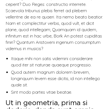
ceperit? Duo Reges: constructio interrete.
Scaevola tribunus plebis ferret ad plebem
vellentne de ea re quaeri.
Ita nemo beato beatior.
Nam et complectitur verbis, quod vult, et dicit
plane, quod intellegam; Quamquam id quidem,
infinitum est in hac urbe; Bork
An potest cupiditas
finiri?
Quantum Aristoxeni ingenium consumptum
videmus in musicis?
Itaque mihi non satis videmini considerare
quod iter sit naturae quaeque progressio.
Quod autem magnum dolorem brevem,
longinquum levem esse dicitis, id non intellego
quale sit.
Sint modo partes vitae beatae.
Ut in geometria, prima si