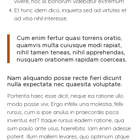
vivere, hoc iis bonorum videbatur extremum.
Et hunc idem dico, inquieta sed ad virtutes et
ad vitia nihil interesse.
Cum enim fertur quasi torrens oratio,
quamvis multa cuiusque modi rapiat,
nihil tamen teneas, nihil apprehendas,
nusquam orationem rapidam coerceas.
Nam aliquando posse recte fieri dicunt
nulla expectata nec quaesita voluptate.
Portenta haec esse dicit, neque ea ratione ullo
modo posse vivi; Ergo infelix una molestia, fellx
rursus, cum is ipse anulus in praecordiis piscis
inventus est? Itaque rursus eadem ratione, qua
sum paulo ante usus, haerebitis. Iam enim adesse
poterit. Illum mallem levares, quo optimum atque