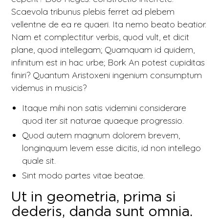
Scaevola tribunus plebis ferret ad plebem
vellentne de ea re quaeri.
Ita nemo beato beatior.
Nam et complectitur verbis, quod vult, et dicit
plane, quod intellegam; Quamquam id quidem,
infinitum est in hac urbe; Bork
An potest cupiditas
finiri?
Quantum Aristoxeni ingenium consumptum
videmus in musicis?
Itaque mihi non satis videmini considerare
quod iter sit naturae quaeque progressio.
Quod autem magnum dolorem brevem,
longinquum levem esse dicitis, id non intellego
quale sit.
Sint modo partes vitae beatae.
Ut in geometria, prima si
dederis, danda sunt omnia.