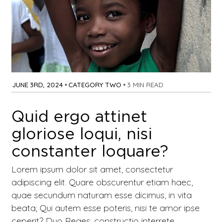
JUNE 3RD, 2024
•
CATEGORY TWO
•
3 MIN READ
Quid ergo attinet
gloriose loqui, nisi
constanter loquare?
Lorem ipsum dolor sit amet, consectetur
adipiscing elit. Quare obscurentur etiam haec,
quae secundum naturam esse dicimus, in vita
beata; Qui autem esse poteris, nisi te amor ipse
ceperit? Duo Reges: constructio interrete.