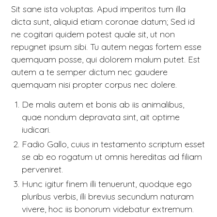
Sit sane ista voluptas.
Apud imperitos tum illa
dicta sunt, aliquid etiam coronae datum; Sed id
ne cogitari quidem potest quale sit, ut non
repugnet ipsum sibi. Tu autem negas fortem esse
quemquam posse, qui dolorem malum putet. Est
autem a te semper dictum nec gaudere
quemquam nisi propter corpus nec dolere.
De malis autem et bonis ab iis animalibus,
quae nondum depravata sint, ait optime
iudicari.
Fadio Gallo, cuius in testamento scriptum esset
se ab eo rogatum ut omnis hereditas ad filiam
perveniret.
Hunc igitur finem illi tenuerunt, quodque ego
pluribus verbis, illi brevius secundum naturam
vivere, hoc iis bonorum videbatur extremum.