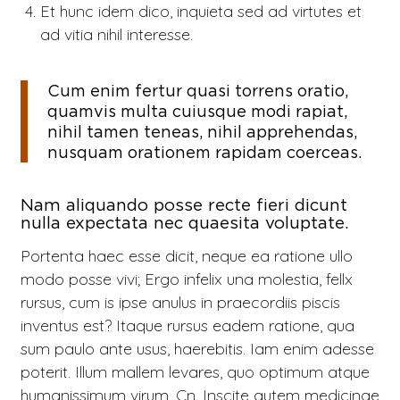
Et hunc idem dico, inquieta sed ad virtutes et
ad vitia nihil interesse.
Cum enim fertur quasi torrens oratio,
quamvis multa cuiusque modi rapiat,
nihil tamen teneas, nihil apprehendas,
nusquam orationem rapidam coerceas.
Nam aliquando posse recte fieri dicunt
nulla expectata nec quaesita voluptate.
Portenta haec esse dicit, neque ea ratione ullo
modo posse vivi; Ergo infelix una molestia, fellx
rursus, cum is ipse anulus in praecordiis piscis
inventus est? Itaque rursus eadem ratione, qua
sum paulo ante usus, haerebitis. Iam enim adesse
poterit. Illum mallem levares, quo optimum atque
humanissimum virum, Cn. Inscite autem medicinae